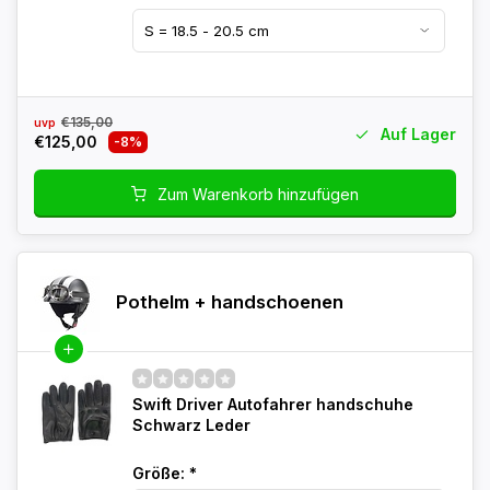
€135,00
uvp
Auf Lager
€125,00
-8%
Zum Warenkorb hinzufügen
Pothelm + handschoenen
Swift Driver Autofahrer handschuhe
Schwarz Leder
Größe:
*