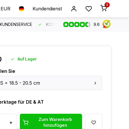
0
EUR
Kundendienst
9.6
 KUNDENSERVICE
KOSTENLOSER VERSAND AB 150 €
B
0
Auf Lager
len Sie
S = 18.5 - 20.5 cm
erktage für DE & AT
Zum Warenkorb
+
hinzufügen