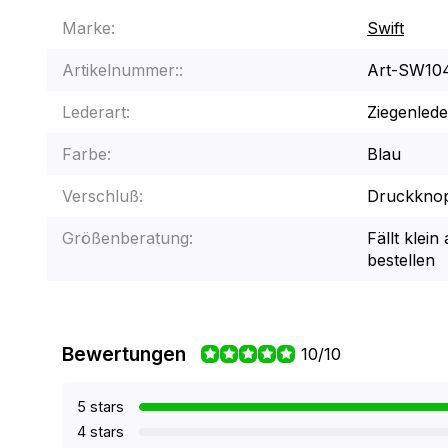
Marke:
Swift
Artikelnummer::
Art-SW10
Lederart:
Ziegenlede
Farbe:
Blau
Verschluß:
Druckknop
Größenberatung:
Fällt klei
bestellen
Bewertungen
10/10
5 stars
4 stars