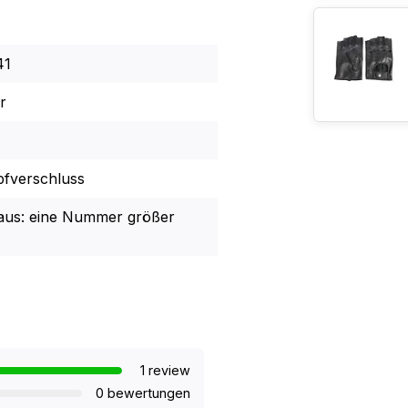
41
r
fverschluss
n aus: eine Nummer größer
1 review
0 bewertungen