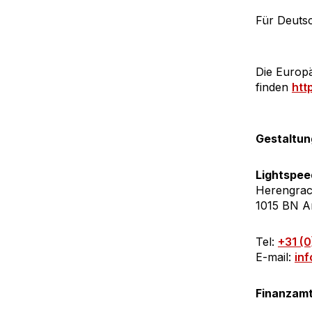
Für Deuts
Die Europä
finden
htt
Gestaltun
Lightspee
Herengrac
1015 BN A
Tel:
+31 (0
E-mail:
in
Finanzamt