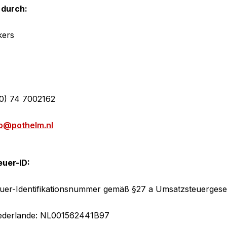
 durch:
kers
(0) 74 7002162
fo@pothelm.nl
uer-ID:
uer-Identifikationsnummer gemäß §27 a Umsatzsteuergese
iederlande: NL001562441B97