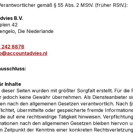
 Verantwortlicher gemäß § 55 Abs. 2 MStV. (früher RStV.):
vies B.V.
plein 42
engelo, Die Niederlande
4 242 8878
fo@accountadvies.nl
usschluss:
r Inhalte
 dieser Seiten wurden mit größter Sorgfalt erstellt. Für die R
 jedoch keine Gewähr übernehmen. Als Diensteanbieter si
ten nach den allgemeinen Gesetzen verantwortlich. Nach §§
flichtet, übermittelte oder gespeicherte fremde Informa
die auf eine rechtswidrige Tätigkeit hinweisen. Verpflich
ationen nach den allgemeinen Gesetzen bleiben hiervon un
m Zeitpunkt der Kenntnis einer konkreten Rechtsverletzu