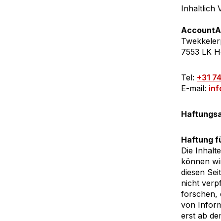
Inhaltlich
AccountAd
Twekkeler
7553 LK H
Tel:
+31 7
E-mail:
in
Haftungsa
Haftung fü
Die Inhalte
können wir
diesen Sei
nicht verp
forschen, 
von Inform
erst ab de