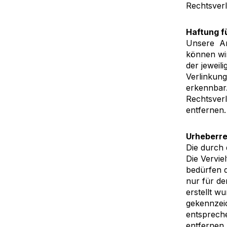
Rechtsver
Haftung f
Unsere Ang
können wir
der jeweil
Verlinkung
erkennbar.
Rechtsver
entfernen.
Urheberr
Die durch 
Die Vervie
bedürfen d
nur für de
erstellt w
gekennzeic
entsprech
entfernen.