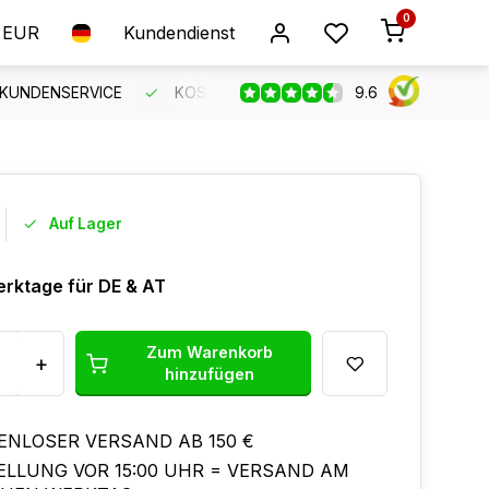
0
EUR
Kundendienst
9.6
 KUNDENSERVICE
KOSTENLOSER VERSAND AB 150 €
B
Auf Lager
erktage für DE & AT
Zum Warenkorb
+
hinzufügen
ENLOSER VERSAND AB 150 €
ELLUNG VOR 15:00 UHR = VERSAND AM