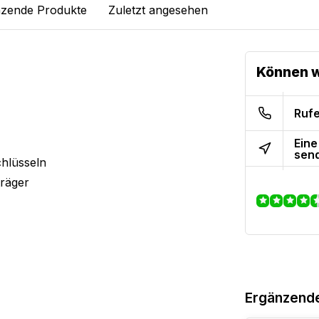
zende Produkte
Zuletzt angesehen
Können w
Rufe
Eine
sen
chlüsseln
träger
Ergänzend