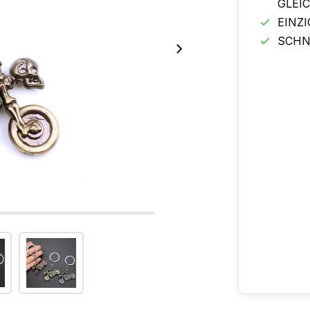
GLEI
EINZ
SCHN