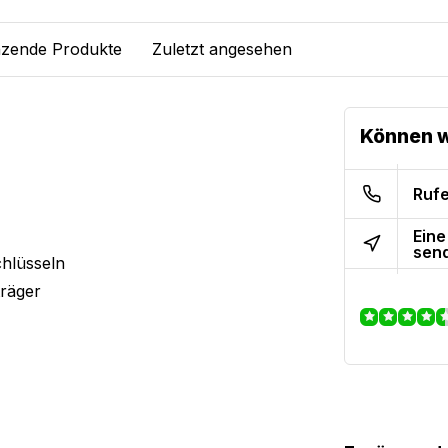
zende Produkte
Zuletzt angesehen
Können w
Rufe
Eine
sen
chlüsseln
träger