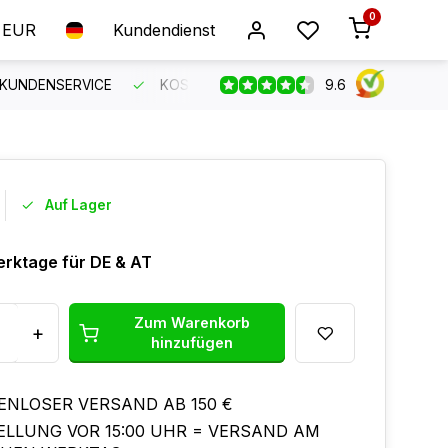
0
EUR
Kundendienst
9.6
 KUNDENSERVICE
KOSTENLOSER VERSAND AB 150 €
B
Auf Lager
erktage für DE & AT
Zum Warenkorb
+
hinzufügen
ENLOSER VERSAND AB 150 €
ELLUNG VOR 15:00 UHR = VERSAND AM