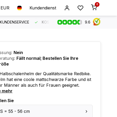
0
EUR
Kundendienst
9.6
 KUNDENSERVICE
KOSTENLOSER VERSAND AB 150 €
B
ssung:
Nein
ratung:
Fällt normal; Bestellen Sie Ihre
röße
Halbschalenhelm der Qualitätsmarke Redbike.
lm hat eine coole mattschwarze Farbe und ist
r Männer als auch für Frauen geeignet.
e mehr
len Sie
S = 55 - 56 cm