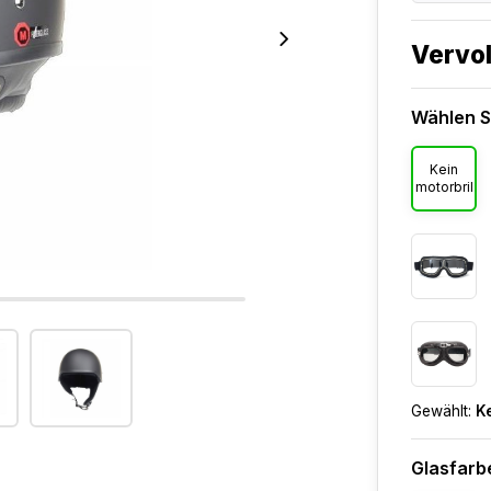
Vervol
Wählen Si
Kein
motorbril
Gewählt:
Ke
Glasfarb