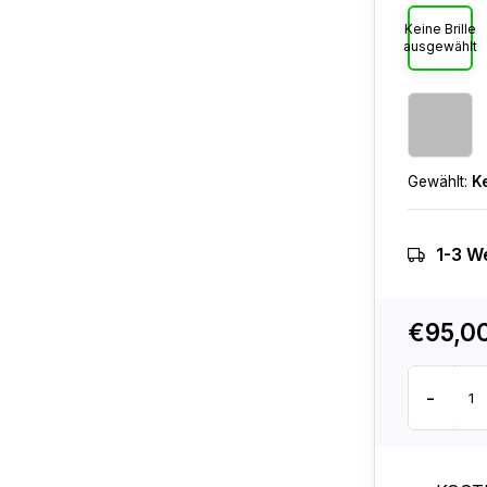
Keine Brille
ausgewählt
Gewählt:
K
1-3 W
€95,0
-