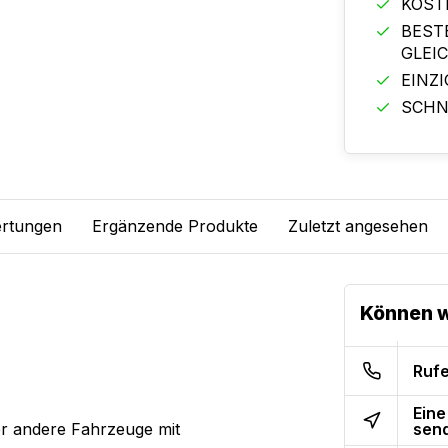
KOST
BEST
GLEI
EINZ
SCHN
rtungen
Ergänzende Produkte
Zuletzt angesehen
Können w
Rufe
Eine
sen
er andere Fahrzeuge mit