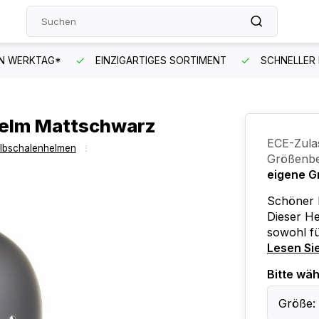
EN WERKTAG*
EINZIGARTIGES SORTIMENT
SCHNELLER
elm Mattschwarz
ECE-Zula
albschalenhelmen
Größenbe
eigene G
Schöner 
Dieser He
sowohl fü
Lesen Si
Bitte wäh
Größe: 