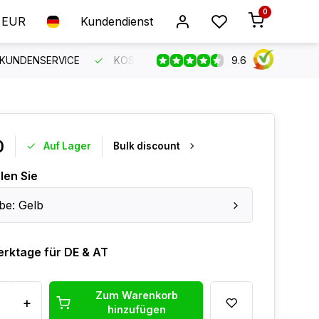
0
EUR
Kundendienst
9.6
 KUNDENSERVICE
KOSTENLOSER VERSAND AB 150 €
B
0
Auf Lager
Bulk discount
len Sie
be: Gelb
erktage für DE & AT
Zum Warenkorb
+
hinzufügen