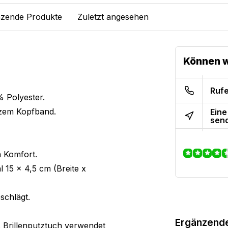
zende Produkte
Zuletzt angesehen
Können w
Rufe
% Polyester.
zem Kopfband.
Eine
sen
n Komfort.
 15 x 4,5 cm (Breite x
eschlägt.
Ergänzend
s Brillenputztuch verwendet