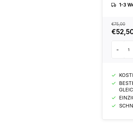
1-3 W
€75,00
€52,5
-
KOST
BEST
GLEI
EINZ
SCHN