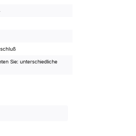
4
rschluß
hten Sie: unterschiedliche