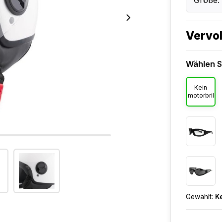
Größe: 
Vervol
Wählen Si
Kein
motorbril
Gewählt:
Ke