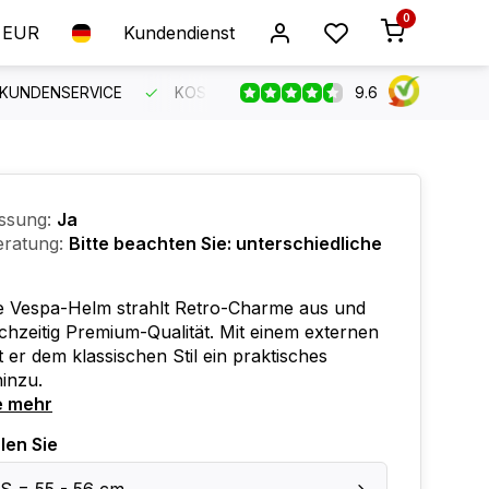
0
EUR
Kundendienst
9.6
 KUNDENSERVICE
KOSTENLOSER VERSAND AB 150 €
B
ssung:
Ja
ratung:
Bitte beachten Sie: unterschiedliche
e Vespa-Helm strahlt Retro-Charme aus und
eichzeitig Premium-Qualität. Mit einem externen
gt er dem klassischen Stil ein praktisches
inzu.
e mehr
len Sie