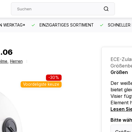
EN WERKTAG*
EINZIGARTIGES SORTIMENT
SCHNELLER
2.06
ECE-Zula
elme
,
Herren
Größenbe
Größen
-30%
Der weiß
Voordeligste keuze
bietet gl
Visier fü
Element h
Lesen Si
Bitte wäh