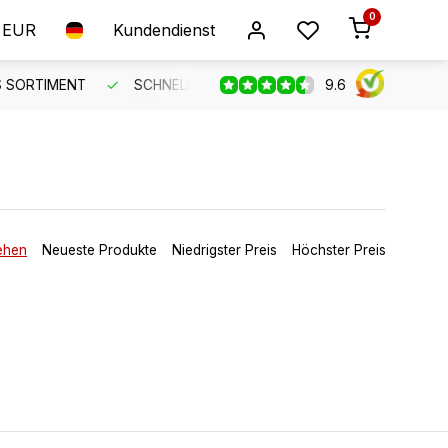
0
EUR
Kundendienst
9.6
 KUNDENSERVICE
KOSTENLOSER VERSAND AB 150 €
B
ehen
Neueste Produkte
Niedrigster Preis
Höchster Preis