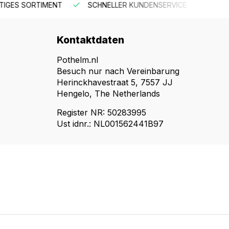
R KUNDENSERVICE
KOSTENLOSER VERSAND AB 150 €
Kontaktdaten
Pothelm.nl
Besuch nur nach Vereinbarung
Herinckhavestraat 5, 7557 JJ
Hengelo, The Netherlands
Register NR: 50283995
Ust idnr.: NL001562441B97