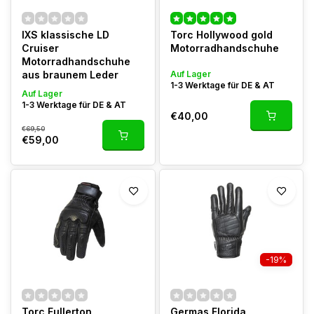
IXS klassische LD
Torc Hollywood gold
Cruiser
Motorradhandschuhe
Motorradhandschuhe
aus braunem Leder
Auf Lager
1-3 Werktage für DE & AT
Auf Lager
1-3 Werktage für DE & AT
€40,00
€69,50
€59,00
-19%
Torc Fullerton
Germas Florida