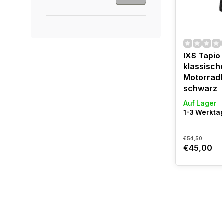
IXS Tapio
klassisch
Motorrad
schwarz
Auf Lager
1-3 Werktag
€54,50
€45,00