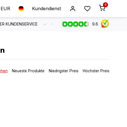
0
EUR
Kundendienst
9.6
 KUNDENSERVICE
KOSTENLOSER VERSAND AB 150 €
B
en
ehen
Neueste Produkte
Niedrigster Preis
Höchster Preis