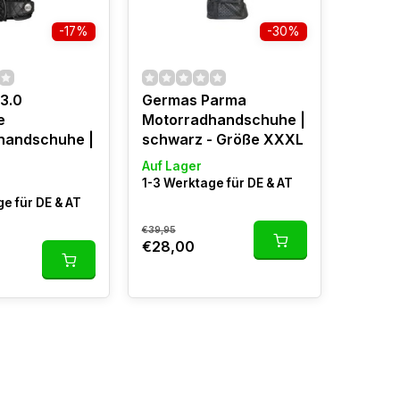
-17%
-30%
 3.0
Germas Parma
e
Motorradhandschuhe |
handschuhe |
schwarz - Größe XXXL
Auf Lager
1-3 Werktage für DE & AT
e für DE & AT
€39,95
€28,00