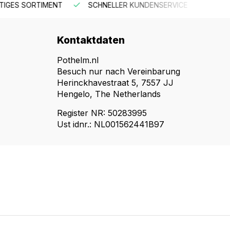
R KUNDENSERVICE
KOSTENLOSER VERSAND AB 150 €
Kontaktdaten
Pothelm.nl
Besuch nur nach Vereinbarung
Herinckhavestraat 5, 7557 JJ
Hengelo, The Netherlands
Register NR: 50283995
Ust idnr.: NL001562441B97