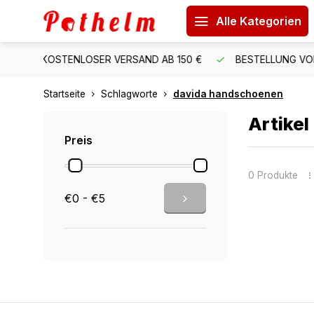
Alle Kategorien
B 150 €
BESTELLUNG VOR 15:00 UHR = VERSAND AM GLEIC
Startseite
Schlagworte
davida handschoenen
Artike
Preis
0 Produkte
€0 - €5