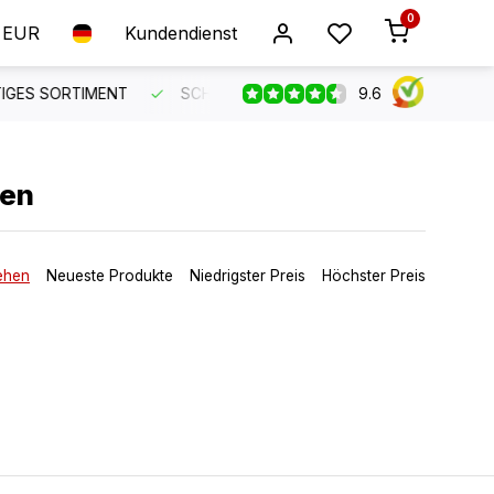
0
EUR
Kundendienst
9.6
 KUNDENSERVICE
KOSTENLOSER VERSAND AB 150 €
nen
ehen
Neueste Produkte
Niedrigster Preis
Höchster Preis