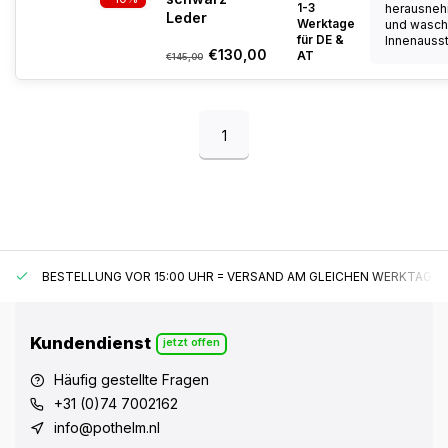
1-3
herausne
Leder
Werktage
und wasch
für DE &
Innenaussta
€130,00
AT
€145,00
1
BESTELLUNG VOR 15:00 UHR = VERSAND AM GLEICHEN WERKTAG*
Kundendienst
jetzt offen
Häufig gestellte Fragen
+31 (0)74 7002162
info@pothelm.nl