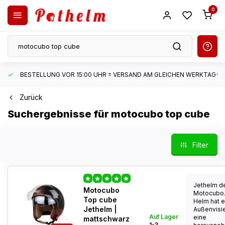
0
BESTELLUNG VOR 15:00 UHR = VERSAND AM GLEICHEN WERKTAG*
Zurück
Suchergebnisse für motocubo top cube
Filter
Jethelm d
Motocubo
Motocubo.
Top cube
Helm hat e
Jethelm |
Außenvisi
Auf Lager
eine
mattschwarz
1-3