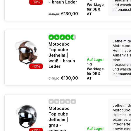
herausne
- braun Leder
-10%
Werktage
und wasch
für DE &
Innenaussta
€130,00
AT
€145,00
Jethelm d
Motocubo
Motocubo.
Top cube
Helm hat e
Jethelm |
Außenvisi
Auf Lager
eine
weiß - braun
1-3
herausne
Leder
-10%
Werktage
und wasch
für DE &
Innenaussta
€130,00
AT
€145,00
Jethelm d
Motocubo
Motocubo.
Top cube
Helm hat e
Jethelm |
externes 
integrierte
grau -
Auf Lager
sowie ein
schwarz
-10%