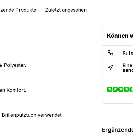
zende Produkte
Zuletzt angesehen
Können w
Rufe
% Polyester.
Eine
sen
len Komfort.
s Brillenputztuch verwendet
Ergänzend