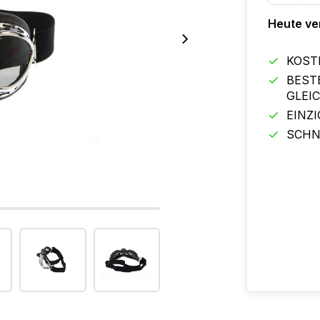
Heute ve
KOST
BEST
GLEI
EINZ
SCHN