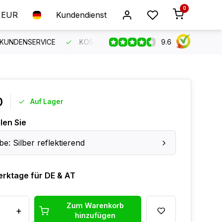
0
EUR
Kundendienst
9.6
 KUNDENSERVICE
KOSTENLOSER VERSAND AB 150 €
B
0
Auf Lager
len Sie
be: Silber reflektierend
erktage für DE & AT
Zum Warenkorb
+
hinzufügen