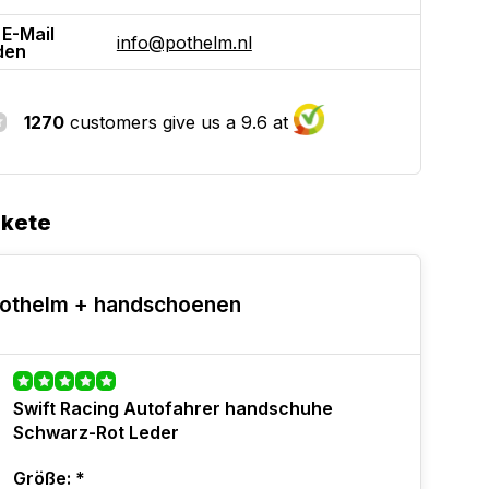
 E-Mail
info@pothelm.nl
den
1270
customers give us a 9.6 at
akete
othelm + handschoenen
Swift Racing Autofahrer handschuhe
Schwarz-Rot Leder
Größe:
*