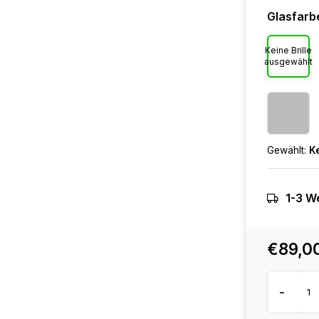
Glasfarb
Keine Brille
ausgewählt
Gewählt:
K
1-3 W
€89,0
-