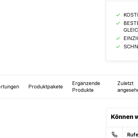
KOST
BEST
GLEI
EINZ
SCHN
Ergänzende
Zuletzt
rtungen
Produktpakete
Produkte
angeseh
Können w
Rufe