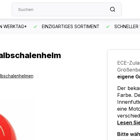
EN WERKTAG*
EINZIGARTIGES SORTIMENT
SCHNELLER
albschalenhelm
ECE-Zula
Größenbe
albschalenhelmen
eigene G
Der beka
Farbe. De
Innenfutt
eine Moto
verschied
Lesen Si
Bitte wäh