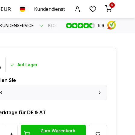
0
EUR
Kundendienst
9.6
 KUNDENSERVICE
KOSTENLOSER VERSAND AB 150 €
B
Auf Lager
0
len Sie
S
erktage für DE & AT
Zum Warenkorb
+