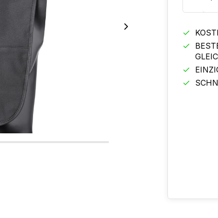
KOST
BEST
GLEI
EINZ
SCHN