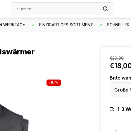
EN WERKTAG*
EINZIGARTIGES SORTIMENT
SCHNELLER
alswärmer
€20,00
€18,0
Bitte wäh
-10%
Größe 
1-3 W
-