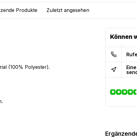
zende Produkte
Zuletzt angesehen
Können w
Rufe
ial (100% Polyester).
Eine
sen
n.
Ergänzend