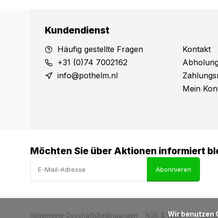
Kundendienst
Häufig gestellte Fragen
Kontakt
+31 (0)74 7002162
Abholung
info@pothelm.nl
Zahlungs
Mein Kon
Möchten Sie über Aktionen informiert bl
Abonnieren
            Wir benutzen Cookies nur für interne Zwecke um den Webshop zu verbessern. Ist das in Ordnung?

Allgemeine Geschäftsbedingungen
AGB & Widerruf
Date