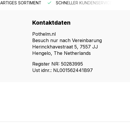
ER KUNDENSERVICE
KOSTENLOSER VERSAND AB 150 €
Kontaktdaten
Pothelm.nl
Besuch nur nach Vereinbarung
Herinckhavestraat 5, 7557 JJ
Hengelo, The Netherlands
Register NR: 50283995
Ust idnr.: NL001562441B97