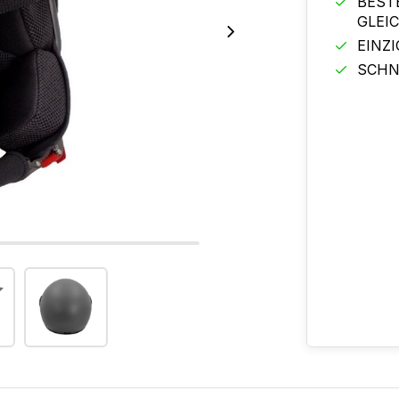
BEST
GLEI
EINZ
SCHN