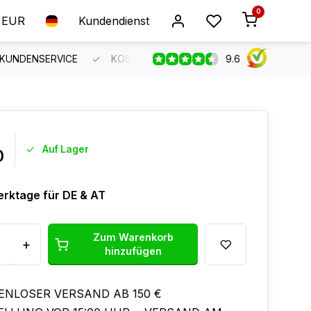
0
EUR
Kundendienst
9.6
 KUNDENSERVICE
KOSTENLOSER VERSAND AB 150 €
B
Auf Lager
0
erktage für DE & AT
Zum Warenkorb
+
hinzufügen
ENLOSER VERSAND AB 150 €