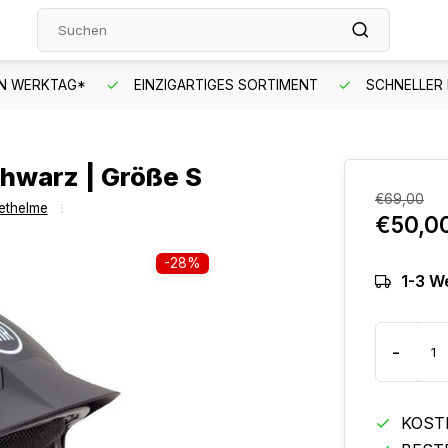
EN WERKTAG*
EINZIGARTIGES SORTIMENT
SCHNELLER
hwarz | Größe S
€69,00
ethelme
€50,0
-28%
1-3 W
-
KOST