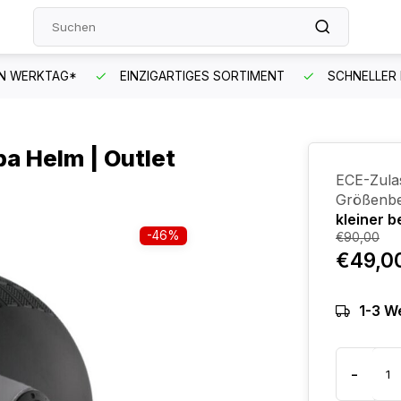
EN WERKTAG*
EINZIGARTIGES SORTIMENT
SCHNELLER
a Helm | Outlet
ECE-Zula
Größenbe
kleiner b
-46%
€90,00
€49,0
1-3 W
-