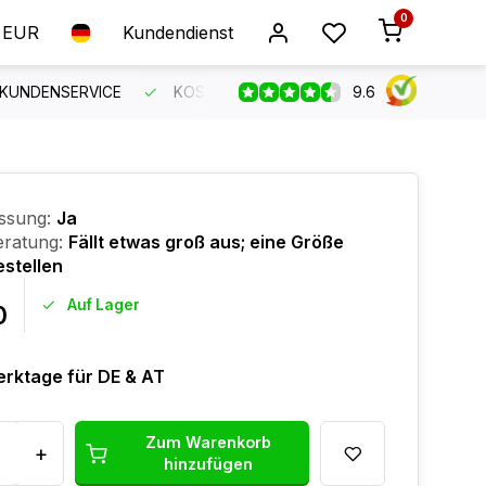
0
EUR
Kundendienst
9.6
 KUNDENSERVICE
KOSTENLOSER VERSAND AB 150 €
B
ssung:
Ja
ratung:
Fällt etwas groß aus; eine Größe
estellen
Auf Lager
0
erktage für DE & AT
Zum Warenkorb
+
hinzufügen