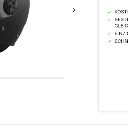
KOST
BEST
GLEI
EINZ
SCHN