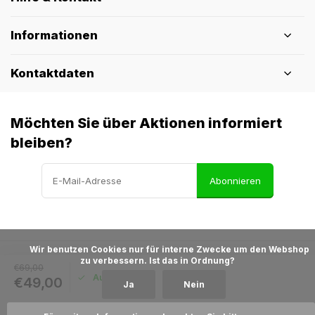
Informationen
Kontaktdaten
Möchten Sie über Aktionen informiert
bleiben?
Abonnieren
            Wir benutzen Cookies nur für interne Zwecke um den Webshop 
zu verbessern. Ist das in Ordnung?

€69,00
© Pothelm.nl
- Theme made by
Webdinge
Auf Lager
€49,00
Ja
Nein
Allgemeine Geschäftsbedingungen
AGB &
Widerruf
Datenschutzbestimmungen
Sitemap