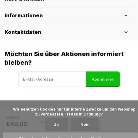
Informationen
Kontaktdaten
Möchten Sie über Aktionen informiert
bleiben?
Abonnieren
            Wir benutzen Cookies nur für interne Zwecke um den Webshop 
zu verbessern. Ist das in Ordnung?

€69,00
© Pothelm.nl
- Theme made by
Webdinge
Auf Lager
€49,00
Ja
Nein
Allgemeine Geschäftsbedingungen
AGB &
Widerruf
Datenschutzbestimmungen
Sitemap